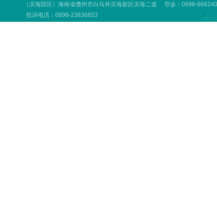
（滨海院区）海南省儋州市白马井滨海新区滨海二道 导诊：0898-66624001
投诉电话：0898-23836853