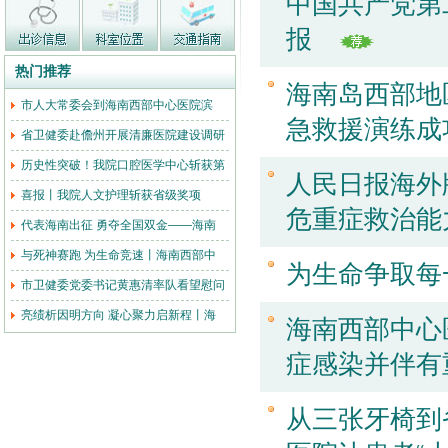
中国共产党第
报
热门推荐
海南岛西部地
‌市人大常委会到海南西部中心医院滨
急救援演练成
省卫健委赴儋州开展清廉医院建设调研
历史性突破！我院口腔医学中心斩获第
人民日报海外
喜报丨我院人文护理斩获省级奖项
危重症救治能
代表海南出征 勇夺全国双金——海南
与死神赛跑 为生命竞速丨海南西部中
为生命争取每
市卫健委党委书记黄惠清率队看望慰问
亮绩析因明方向 凝心聚力启新程丨海
海南西部中心
症感染并伴有
从三张牙椅到