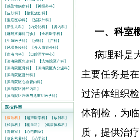
【感染性疾病科】
【神经外科】
【皮肤科】
【整复烧伤科】
【重症医学科】
【泌尿外科】
【新生儿科】
【内分泌科】
【肾内科】
一、科室
【麻醉疼痛科门诊】
【全科医学科】
【生殖医学科】
【妇科】
【产科】
【风湿免疫科】
【介入血管外科】
病理科是
【血液内科】
【口腔医学中心】
【滨海院区急诊科】
【滨海院区产科】
【滨海院区骨科】
【滨海院区内分泌科】
主要任务是在
【滨海院区普外科】
【滨海院区心血管内科】
【滨海院区神经内科】
过活体组织检
【滨海院区呼吸与危重症医学科】
医技科室
体剖检，为临
【病理科】
【超声医学科】
【放射科】
【检验科】
【输血科】
【健康体检科】
质，提供治疗
【胃镜室】
【心电图室】
【临床营养科】
【药学部】