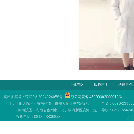
下载专区
|
版权声明
|
法律责任
网站备案号：琼ICP备2024024058号
琼公网安备 46900302000013号
地 址：（那大院区）海南省儋州市那大镇伏波东路2号 导诊：0898-23835001
（滨海院区）海南省儋州市白马井滨海新区滨海二道 导诊：0898-66624001
投诉电话：0898-23836853