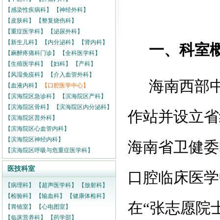
【感染性疾病科】
【神经外科】
【皮肤科】
【整复烧伤科】
【重症医学科】
【泌尿外科】
【新生儿科】
【内分泌科】
【肾内科】
一、科室
【麻醉疼痛科门诊】
【全科医学科】
【生殖医学科】
【妇科】
【产科】
【风湿免疫科】
【介入血管外科】
海南西部中
【血液内科】
【口腔医学中心】
【滨海院区急诊科】
【滨海院区产科】
【滨海院区骨科】
【滨海院区内分泌科】
作站并设立省
【滨海院区普外科】
【滨海院区心血管内科】
【滨海院区神经内科】
海南省卫健委
【滨海院区呼吸与危重症医学科】
医技科室
口腔临床医学
【病理科】
【超声医学科】
【放射科】
【检验科】
【输血科】
【健康体检科】
在“张志愿院
【胃镜室】
【心电图室】
【临床营养科】
【药学部】