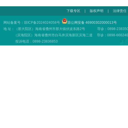
下载专区
|
版权声明
|
法律责任
网站备案号：琼ICP备2024024058号
琼公网安备 46900302000013号
地 址：（那大院区）海南省儋州市那大镇伏波东路2号 导诊：0898-23835001
（滨海院区）海南省儋州市白马井滨海新区滨海二道 导诊：0898-66624001
投诉电话：0898-23836853