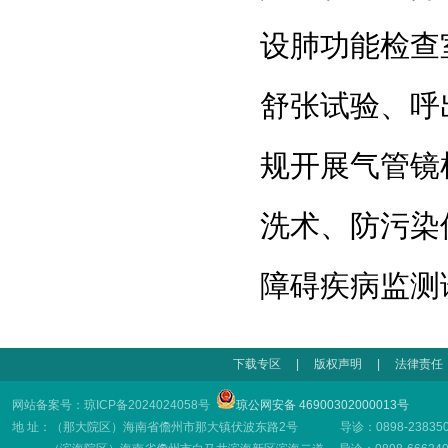
设肺功能检查
舒张试验、呼
规开展气管镜
洗术、防污染
障碍疾病监测
下载专区
|
版权声明
|
法律责任
网站备案号：琼ICP备2024024058号
琼公网安备 46900302000013号
地 址：（那大院区）海南省儋州市那大镇伏波东路2号 导诊：0898-23835001