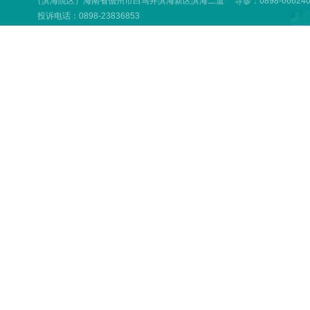
（滨海院区）海南省儋州市白马井滨海新区滨海二道 导诊：0898-66624001
投诉电话：0898-23836853