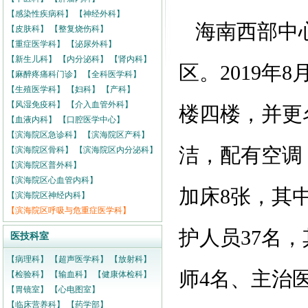
【感染性疾病科】
【神经外科】
海南西部中心
【皮肤科】
【整复烧伤科】
【重症医学科】
【泌尿外科】
【新生儿科】
【内分泌科】
【肾内科】
区。2019年
【麻醉疼痛科门诊】
【全科医学科】
【生殖医学科】
【妇科】
【产科】
【风湿免疫科】
【介入血管外科】
楼四楼，并更
【血液内科】
【口腔医学中心】
【滨海院区急诊科】
【滨海院区产科】
洁，配有空调
【滨海院区骨科】
【滨海院区内分泌科】
【滨海院区普外科】
【滨海院区心血管内科】
加床8张，其
【滨海院区神经内科】
【滨海院区呼吸与危重症医学科】
护人员37名
医技科室
【病理科】
【超声医学科】
【放射科】
师4名、主治
【检验科】
【输血科】
【健康体检科】
【胃镜室】
【心电图室】
【临床营养科】
【药学部】