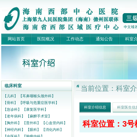
网站首页
医院概况
工作动态
通知公告
科室
临床科室
当前位置：科室介
【儿科】
【耳鼻咽喉头颈外科】
【骨科】
【呼吸与危重症医学科】
科室介绍信息
科室医生信
【急诊科】
【康复医学科】
【老年病科】
【麻醉手术室】
科室位置：3号
【胸外科】
【普外科】
【心血管内科】
【神经内科】
【眼科】
【消化内科】
【中医科】
【肿瘤内科】