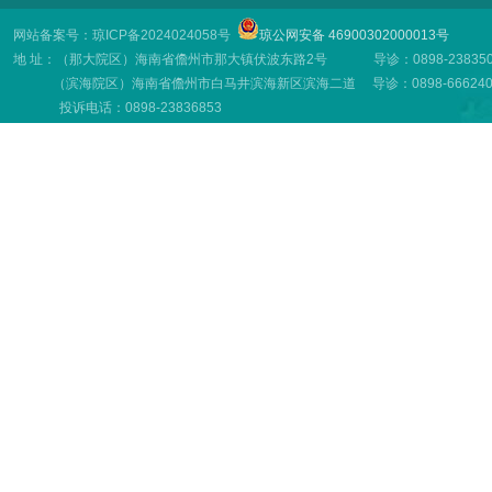
网站备案号：琼ICP备2024024058号
琼公网安备 46900302000013号
地 址：（那大院区）海南省儋州市那大镇伏波东路2号 导诊：0898-23835001
（滨海院区）海南省儋州市白马井滨海新区滨海二道 导诊：0898-66624001
投诉电话：0898-23836853