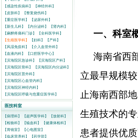
【感染性疾病科】
【神经外科】
【皮肤科】
【整复烧伤科】
【重症医学科】
【泌尿外科】
【新生儿科】
【内分泌科】
【肾内科】
一、科室
【麻醉疼痛科门诊】
【全科医学科】
【生殖医学科】
【妇科】
【产科】
【风湿免疫科】
【介入血管外科】
海南省西
【血液内科】
【口腔医学中心】
【滨海院区急诊科】
【滨海院区产科】
【滨海院区骨科】
【滨海院区内分泌科】
立
最早
规模较
【滨海院区普外科】
【滨海院区心血管内科】
【滨海院区神经内科】
止海南西部地
【滨海院区呼吸与危重症医学科】
医技科室
生殖技术
的专
【病理科】
【超声医学科】
【放射科】
【检验科】
【输血科】
【健康体检科】
【胃镜室】
【心电图室】
患者提供优质
【临床营养科】
【药学部】