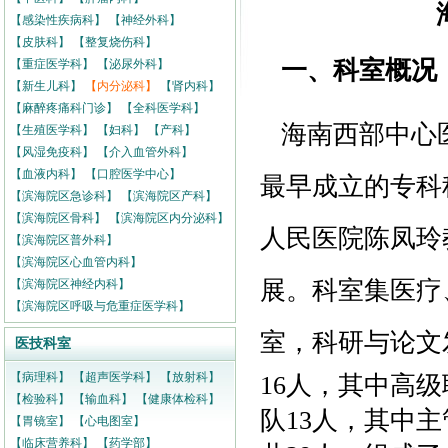
【感染性疾病科】
【神经外科】
【皮肤科】
【整复烧伤科】
一、科室概况
【重症医学科】
【泌尿外科】
【新生儿科】
【内分泌科】
【肾内科】
【麻醉疼痛科门诊】
【全科医学科】
海南西部中心医
【生殖医学科】
【妇科】
【产科】
【风湿免疫科】
【介入血管外科】
【血液内科】
【口腔医学中心】
最早成立的专科
【滨海院区急诊科】
【滨海院区产科】
【滨海院区骨科】
【滨海院区内分泌科】
人民医院陈凤玲
【滨海院区普外科】
【滨海院区心血管内科】
展。科室集医疗
【滨海院区神经内科】
【滨海院区呼吸与危重症医学科】
室，科研与论文
医技科室
【病理科】
【超声医学科】
【放射科】
16人，其中高
【检验科】
【输血科】
【健康体检科】
队13人，其中
【胃镜室】
【心电图室】
【临床营养科】
【药学部】