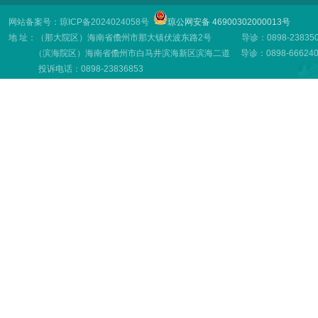
网站备案号：琼ICP备2024024058号
琼公网安备 46900302000013号
地 址：（那大院区）海南省儋州市那大镇伏波东路2号 导诊：0898-23835001
（滨海院区）海南省儋州市白马井滨海新区滨海二道 导诊：0898-66624001
投诉电话：0898-23836853