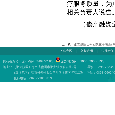
疗服务质量，为
相关负责人说道
（儋州融媒全媒
上一篇：
张志愿院士率团队在海南西部
下载专区
|
版权声明
|
法律责任
网站备案号：琼ICP备2024024058号
琼公网安备 46900302000013号
地 址：（那大院区）海南省儋州市那大镇伏波东路2号 导诊：0898-23835001
（滨海院区）海南省儋州市白马井滨海新区滨海二道 导诊：0898-66624001
投诉电话：0898-23836853