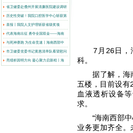
省卫健委赴儋州开展清廉医院建设调研
历史性突破！我院口腔医学中心斩获第
喜报丨我院人文护理斩获省级奖项
代表海南出征 勇夺全国双金——海南
与死神赛跑 为生命竞速丨海南西部中
7月26日，
市卫健委党委书记黄惠清率队看望慰问
科。
亮绩析因明方向 凝心聚力启新程丨海
据了解，海南
五楼，目前设有
血液透析设备等
求。
“海南西部中心
业务更加齐全。