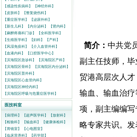
【感染性疾病科】
【神经外科】
【皮肤科】
【整复烧伤科】
【重症医学科】
【泌尿外科】
【新生儿科】
【内分泌科】
【肾内科】
【麻醉疼痛科门诊】
【全科医学科】
【生殖医学科】
【妇科】
【产科】
简介：
中共党
【风湿免疫科】
【介入血管外科】
【血液内科】
【口腔医学中心】
副主任技师，毕
【滨海院区急诊科】
【滨海院区产科】
【滨海院区骨科】
【滨海院区内分泌科】
【滨海院区普外科】
贸港高层次人才
【滨海院区心血管内科】
【滨海院区神经内科】
输血、输血治疗
【滨海院区呼吸与危重症医学科】
医技科室
项，副主编编写
【病理科】
【超声医学科】
【放射科】
【检验科】
【输血科】
【健康体检科】
略专家共识。发
【胃镜室】
【心电图室】
【临床营养科】
【药学部】