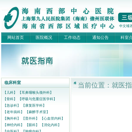
网站首页
医院概况
工作动态
通知公告
科室
临床科室
当前位置：就医指南
【儿科】
【耳鼻咽喉头颈外科】
【骨科】
【呼吸与危重症医学科】
【急诊科】
【康复医学科】
【老年病科】
【麻醉手术室】
【胸外科】
【普外科】
【心血管内科】
【神经内科】
【眼科】
【消化内科】
【中医科】
【肿瘤内科】