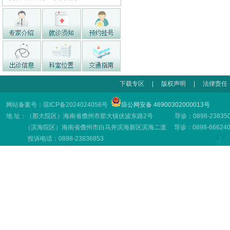
下载专区
|
版权声明
|
法律责任
网站备案号：琼ICP备2024024058号
琼公网安备 46900302000013号
地 址：（那大院区）海南省儋州市那大镇伏波东路2号 导诊：0898-23835001
（滨海院区）海南省儋州市白马井滨海新区滨海二道 导诊：0898-66624001
投诉电话：0898-23836853