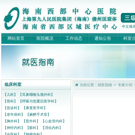
网站首页
医院概况
工作动态
通知公告
科室
临床科室
当前位置：就医指南 > 专家介绍 
【儿科】
【耳鼻咽喉头颈外科】
【骨科】
【呼吸与危重症医学科】
【急诊科】
【康复医学科】
【老年病科】
【麻醉手术室】
【胸外科】
【普外科】
【心血管内科】
【神经内科】
【眼科】
【消化内科】
【中医科】
【肿瘤内科】