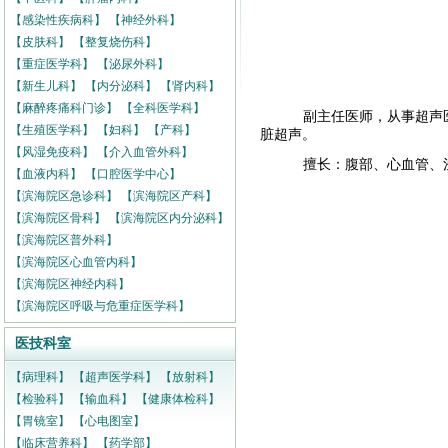
【感染性疾病科】
【神经外科】
【皮肤科】
【整复烧伤科】
【重症医学科】
【泌尿外科】
【新生儿科】
【内分泌科】
【肾内科】
【麻醉疼痛科门诊】
【全科医学科】
副主任医师，从事超声
【生殖医学科】
【妇科】
【产科】
脏超声。
【风湿免疫科】
【介入血管外科】
擅长：腹部、心血管、
【血液内科】
【口腔医学中心】
【滨海院区急诊科】
【滨海院区产科】
【滨海院区骨科】
【滨海院区内分泌科】
【滨海院区普外科】
【滨海院区心血管内科】
【滨海院区神经内科】
【滨海院区呼吸与危重症医学科】
医技科室
【病理科】
【超声医学科】
【放射科】
【检验科】
【输血科】
【健康体检科】
【胃镜室】
【心电图室】
【临床营养科】
【药学部】