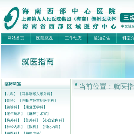
网站首页
医院概况
工作动态
通知公告
科室
临床科室
当前位置：就医指南
【儿科】
【耳鼻咽喉头颈外科】
【骨科】
【呼吸与危重症医学科】
【急诊科】
【康复医学科】
【老年病科】
【麻醉手术室】
【胸外科】
【普外科】
【心血管内科】
【神经内科】
【眼科】
【消化内科】
【中医科】
【肿瘤内科】