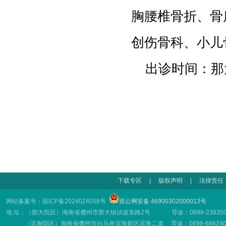
胸腰椎骨折、骨
创伤骨科、小儿
出诊时间：
那
下载专区
|
版权声明
|
法律责任
网站备案号：琼ICP备2024024058号
琼公网安备 46900302000013号
地 址：（那大院区）海南省儋州市那大镇伏波东路2号 导诊：0898-23835001
（滨海院区）海南省儋州市白马井滨海新区滨海二道 导诊：0898-66624001