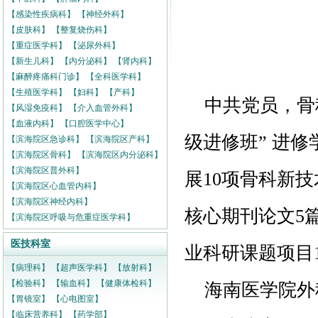
【感染性疾病科】
【神经外科】
【皮肤科】
【整复烧伤科】
【重症医学科】
【泌尿外科】
【新生儿科】
【内分泌科】
【肾内科】
【麻醉疼痛科门诊】
【全科医学科】
【生殖医学科】
【妇科】
【产科】
中共党员，骨科
【风湿免疫科】
【介入血管外科】
【血液内科】
【口腔医学中心】
级进修班” 进
【滨海院区急诊科】
【滨海院区产科】
【滨海院区骨科】
【滨海院区内分泌科】
【滨海院区普外科】
展10项骨科新技
【滨海院区心血管内科】
【滨海院区神经内科】
核心期刊论文5
【滨海院区呼吸与危重症医学科】
医技科室
业科研课题项目
【病理科】
【超声医学科】
【放射科】
【检验科】
【输血科】
【健康体检科】
海南医学院外
【胃镜室】
【心电图室】
【临床营养科】
【药学部】