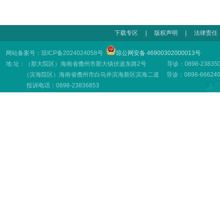
下载专区
|
版权声明
|
法律责任
网站备案号：琼ICP备2024024058号
琼公网安备 46900302000013号
地 址：（那大院区）海南省儋州市那大镇伏波东路2号 导诊：0898-23835001
（滨海院区）海南省儋州市白马井滨海新区滨海二道 导诊：0898-66624001
投诉电话：0898-23836853