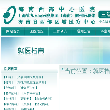
网站首页
医院概况
工作动态
通知公告
科室
临床科室
当前位置：就医指南
【儿科】
【耳鼻咽喉头颈外科】
【骨科】
【呼吸与危重症医学科】
【急诊科】
【康复医学科】
【老年病科】
【麻醉手术室】
【胸外科】
【普外科】
【心血管内科】
【神经内科】
【眼科】
【消化内科】
【中医科】
【肿瘤内科】