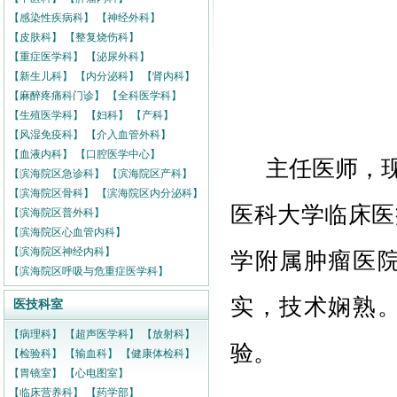
【感染性疾病科】
【神经外科】
【皮肤科】
【整复烧伤科】
【重症医学科】
【泌尿外科】
【新生儿科】
【内分泌科】
【肾内科】
【麻醉疼痛科门诊】
【全科医学科】
【生殖医学科】
【妇科】
【产科】
【风湿免疫科】
【介入血管外科】
【血液内科】
【口腔医学中心】
主任医师，
【滨海院区急诊科】
【滨海院区产科】
【滨海院区骨科】
【滨海院区内分泌科】
医科大学临床医
【滨海院区普外科】
【滨海院区心血管内科】
【滨海院区神经内科】
学附属肿瘤医
【滨海院区呼吸与危重症医学科】
实，技术娴熟
医技科室
【病理科】
【超声医学科】
【放射科】
验。
【检验科】
【输血科】
【健康体检科】
【胃镜室】
【心电图室】
【临床营养科】
【药学部】